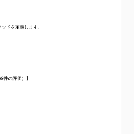
メソッドを定義します。
】
169件の評価）】