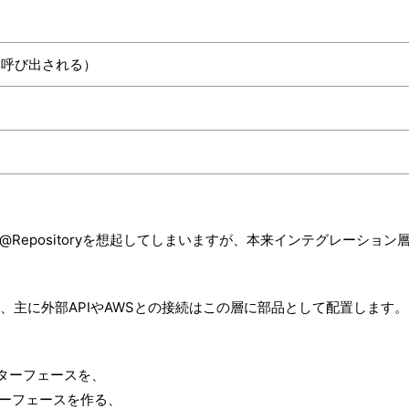
（呼び出される）
tの@Repositoryを想起してしまいますが、本来インテグレーシ
、主に外部APIやAWSとの接続はこの層に部品として配置します。
インターフェースを、
ンターフェースを作る、