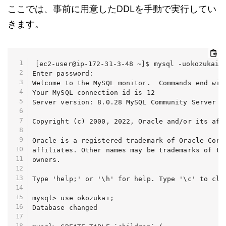
ここでは、事前に用意したDDLを手動で実行してい
きます。
[ec2-user@ip-172-31-3-48 ~]$ mysql -uokozukaiad
Enter password: 

Welcome to the MySQL monitor.  Commands end with
Your MySQL connection id is 12

Server version: 8.0.28 MySQL Community Server - 
Copyright (c) 2000, 2022, Oracle and/or its affi
Oracle is a registered trademark of Oracle Corpo
affiliates. Other names may be trademarks of the
owners.

Type 'help;' or '\h' for help. Type '\c' to clea
mysql> use okozukai;

Database changed
