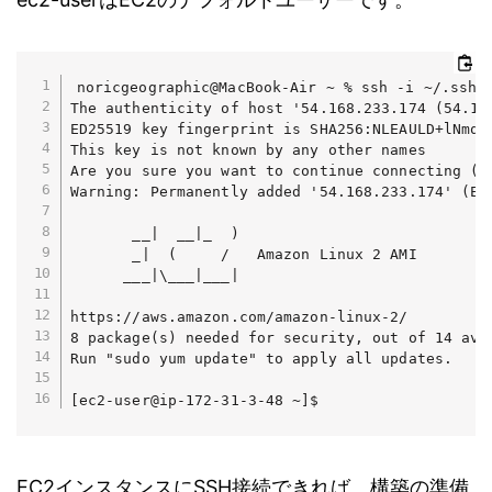
noricgeographic@MacBook-Air ~ % ssh -i ~/.ssh/e
The authenticity of host '54.168.233.174 (54.168
ED25519 key fingerprint is SHA256:NLEAULD+lNmqJY
This key is not known by any other names

Are you sure you want to continue connecting (ye
Warning: Permanently added '54.168.233.174' (ED2
       __|  __|_  )

       _|  (     /   Amazon Linux 2 AMI

      ___|\___|___|

https://aws.amazon.com/amazon-linux-2/

8 package(s) needed for security, out of 14 avai
Run "sudo yum update" to apply all updates.

[ec2-user@ip-172-31-3-48 ~]$ 
EC2インスタンスにSSH接続できれば、構築の準備