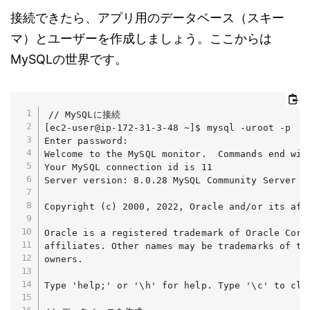
接続できたら、アプリ用のデータベース（スキー
マ）とユーザーを作成しましょう。ここからは
MySQLの世界です。
// MySQLに接続

[ec2-user@ip-172-31-3-48 ~]$ mysql -uroot -p

Enter password: 

Welcome to the MySQL monitor.  Commands end with
Your MySQL connection id is 11

Server version: 8.0.28 MySQL Community Server - 
Copyright (c) 2000, 2022, Oracle and/or its affi
Oracle is a registered trademark of Oracle Corpo
affiliates. Other names may be trademarks of the
owners.

Type 'help;' or '\h' for help. Type '\c' to clea