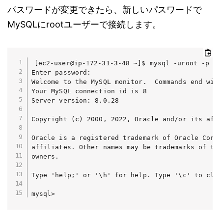
パスワードが変更できたら、新しいパスワードで
MySQLにrootユーザーで接続します。
[ec2-user@ip-172-31-3-48 ~]$ mysql -uroot -p

Enter password: 

Welcome to the MySQL monitor.  Commands end with
Your MySQL connection id is 8

Server version: 8.0.28

Copyright (c) 2000, 2022, Oracle and/or its affi
Oracle is a registered trademark of Oracle Corpo
affiliates. Other names may be trademarks of the
owners.

Type 'help;' or '\h' for help. Type '\c' to clea
mysql> 