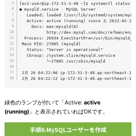
[ec2-user@ip-172-31-3-48 ~]$ systemctl status my
● mysqld.service - MySQL Server

   Loaded: loaded (/usr/lib/systemd/system/mysq
   Active: active (running) since 土 2022-02-26 
     Docs: man:mysqld(8)

           http://dev.mysql.com/doc/refman/en/us
  Process: 26934 ExecStartPre=/usr/bin/mysqld_p
 Main PID: 27005 (mysqld)

   Status: "Server is operational"

   CGroup: /system.slice/mysqld.service

           └─27005 /usr/sbin/mysqld

 2月 26 04:22:06 ip-172-31-3-48.ap-northeast-1.c
 2月 26 04:22:12 ip-172-31-3-48.ap-northeast-1.c
緑色のランプが付いて「Active:
active
(running)
」と表示されていればOKです。
手順6.MySQLユーザーを作成