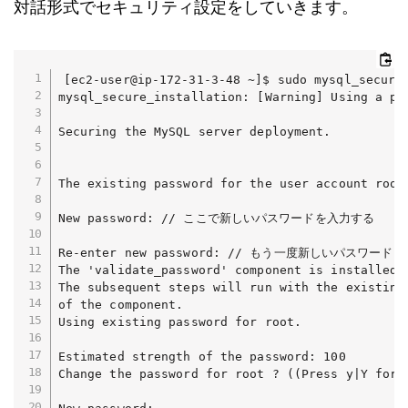
対話形式でセキュリティ設定をしていきます。
[ec2-user@ip-172-31-3-48 ~]$ sudo mysql_secure_
mysql_secure_installation: [Warning] Using a pa
Securing the MySQL server deployment.

The existing password for the user account root
New password: // ここで新しいパスワードを入力する

Re-enter new password: // もう一度新しいパスワードを
The 'validate_password' component is installed o
The subsequent steps will run with the existing 
of the component.

Using existing password for root.

Estimated strength of the password: 100 

Change the password for root ? ((Press y|Y for Y