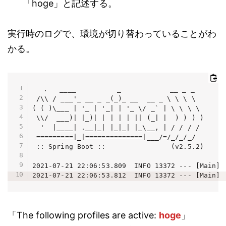
「hoge」と記述する。
実行時のログで、環境が切り替わっていることがわ
かる。
  .   ____          _            __ _ _

 /\\ / ___'_ __ _ _(_)_ __  __ _ \ \ \ \

( ( )\___ | '_ | '_| | '_ \/ _` | \ \ \ \

 \\/  ___)| |_)| | | | | || (_| |  ) ) ) )

  '  |____| .__|_| |_|_| |_\__, | / / / /

 =========|_|==============|___/=/_/_/_/

 :: Spring Boot ::                (v2.5.2)

2021-07-21 22:06:53.809  INFO 13372 --- [Main] 
2021-07-21 22:06:53.812  INFO 13372 --- [Main] 
「The following profiles are active:
hoge
」