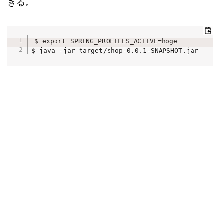
きる。
$ export SPRING_PROFILES_ACTIVE=hoge

$ java -jar target/shop-0.0.1-SNAPSHOT.jar