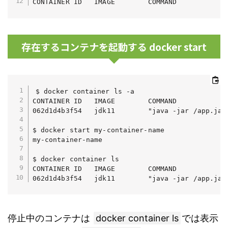
CONTAINER ID   IMAGE        COMMAND            
存在するコンテナを起動する docker start
$ docker container ls -a

CONTAINER ID   IMAGE        COMMAND            
062d1d4b3f54   jdk11        "java -jar /app.jar
$ docker start my-container-name

my-container-name

$ docker container ls

CONTAINER ID   IMAGE        COMMAND            
062d1d4b3f54   jdk11        "java -jar /app.jar
停止中のコンテナは
docker container ls
では表示