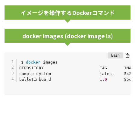
イメージを操作するDockerコマンド
docker images (docker image ls)
$ 
docker
 images

REPOSITORY                       TAG       IMAGE
sample-system                    latest    5436
bulletinboard                    
1.0
       85ca