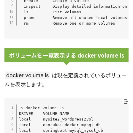
  create      Create a volume

  inspect     Display detailed information on on
  ls          List volumes

  prune       Remove all unused local volumes

ボリュームを一覧表示する docker volume ls
docker volume ls
は現在定義されているボリュー
ムを表示します。
$ docker volume ls

DRIVER    VOLUME NAME

local     mysite2_wordpress2vol

local     okozukai-docker_mysql_db

local     springboot-mysql_mysql_db