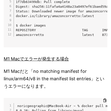
1f7db63499db: Pull complete 

Digest: sha256:11fafa4a4148a23a0497ef61baed59a91
Status: Downloaded newer image for amazoncorrett
docker.io/library/amazoncorretto:latest

$ docker images

REPOSITORY                       TAG       IMAGE
M1 Macでエラーが発生する場合
M1 Macだと「no matching manifest for
linux/arm64/v8 in the manifest list entries」とい
うエラーになります。
noricgeographic@MacBook-Air ~ % docker pull mys
8.0.28: Pulling from library/mysql
