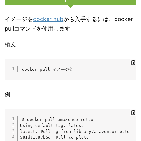
イメージを
docker hub
から入手するには、docker
pullコマンドを使用します。
構文
docker pull イメージ名
例
$ docker pull amazoncorretto

Using default tag: latest

latest: Pulling from library/amazoncorretto

591d91c97b5d: Pull complete 
